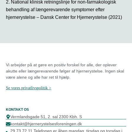
2. National klinisk retningslinje for non-farmakologisk
behandling af længerevarende symptomer efter
hjernerystelse – Dansk Center for Hjernerystelse (2021)
Vi arbejder på at gøre en positiv forskel for alle, der oplever
akutte eller længerevarende følger af hjernerystelse.
Ingen skal
være alene og alle har ret til hjælp.
Se vores privatlivspolitik >
KONTAKT OS
Vermlandsgade 51, 2. sal 2300 Kbh. S
kontakt@hjernerystelsesforeningen.dk
29 73 72 11 Telefonen er åben mandag, tirsdag og torsdag i