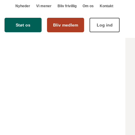
Nyheder
Vi mener
Bliv frivillig
Om os
Kontakt
Støt os
Bliv medlem
Log ind