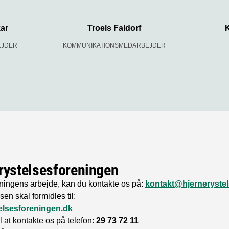
kar
Troels Faldorf
K
EJDER
KOMMUNIKATIONSMEDARBEJDER
rystelsesforeningen
eningens arbejde, kan du kontakte os på:
kontakt@hjerneryste
en skal formidles til:
elsesforeningen.dk
 at kontakte os på telefon:
29 73 72 11