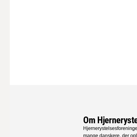
Om Hjerneryst
Hjernerystelsesforeninge
mange danskere, der ople