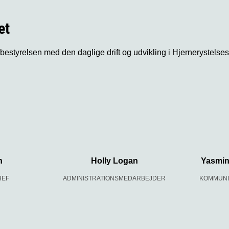
et
sbestyrelsen med den daglige drift og udvikling i Hjernerystelse
n
Holly Logan
Yasmi
HEF
ADMINISTRATIONSMEDARBEJDER
KOMMUNI