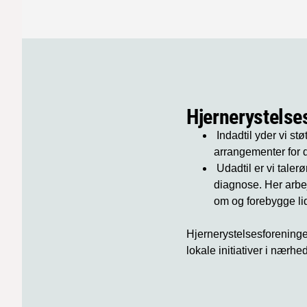
Hjernerystelse
Indadtil yder vi st
arrangementer for 
Udadtil er vi taler
diagnose. Her arbej
om og forebygge li
Hjernerystelsesforening
lokale initiativer i nærhe