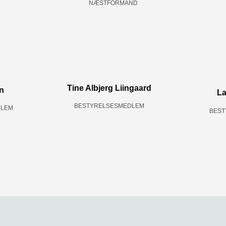
NÆSTFORMAND
Tine Albjerg Liingaard
n
La
BESTYRELSESMEDLEM
DLEM
BEST