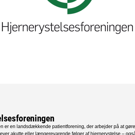
elsesforeningen
n er en landsdækkende patientforening, der arbejder på at gøre e
ver akutte eller længerevarende følger af hjernerystelse – også