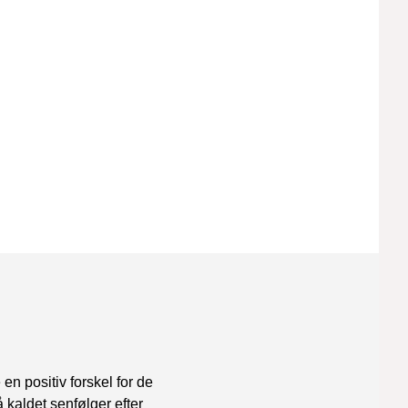
n positiv forskel for de
 kaldet senfølger efter