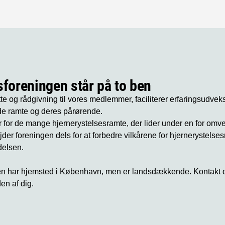
sforeningen står på to ben
øtte og rådgivning til vores medlemmer, faciliterer erfaringsudvek
de ramte og deres pårørende.
ør for de mange hjernerystelsesramte, der lider under en for om
der foreningen dels for at forbedre vilkårene for hjernerystelses
delsen.
en har hjemsted i København, men er landsdækkende. Kontakt os
den af dig.