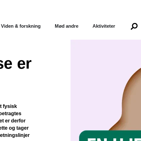
Viden & forskning
Mød andre
Aktiviteter
se er
t fysisk
betragtes
t er derfor
tte og tager
etningslinjer