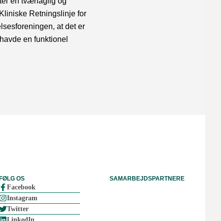
er en tværfaglig og
Kliniske Retningslinje for
sesforeningen, at det er
 havde en funktionel
FØLG OS
SAMARBEJDSPARTNERE
Facebook
Instagram
Twitter
LinkedIn