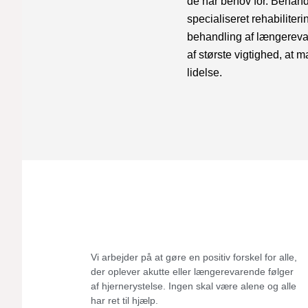
de har behov for. Behand
specialiseret rehabiliter
behandling af længerevar
af største vigtighed, at
lidelse.
Vi arbejder på at gøre en positiv forskel for alle,
der oplever akutte eller længerevarende følger
af hjernerystelse.
Ingen skal være alene og alle
har ret til hjælp.