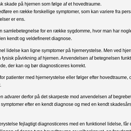
isk skade på hjernen som følge af et hovedtraume.
dføre en række forskellige symptomer, som kan variere fra person
elser er ens.
r en samlebetegnelse for en række sygdomme, hvor man har nogl
den kendt og veldefineret diagnose.
l lidelse kan ligne symptomer på hjernerystelse. Men ved hjern
 fysisk påvirkning af hjernen. Anvendelsen af betegnelsen funktio
de, der kan og bør diagnosticeres korrekt.
or patienter med hjernerystelse eller følger efter hovedtraume, 
.
n advarer derfor på det skarpeste mod anvendelsen af begrebet f
 om symptomer efter en kendt diagnose og med en kendt skadesårsa
rystelse fejlagtigt diagnosticeres med en funktionel lidelse, får