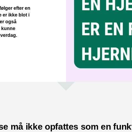
ølger efter en
er ikke blot i
ker også
er kunne
hverdag.
se må ikke opfattes som en funkt