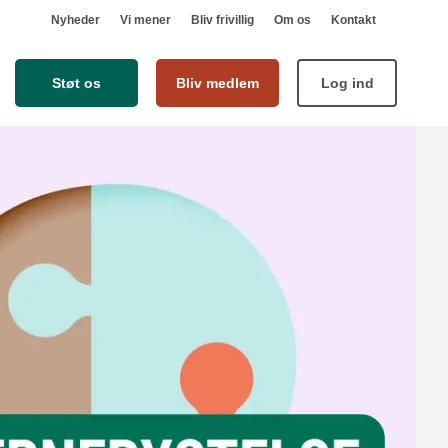
Nyheder
Vi mener
Bliv frivillig
Om os
Kontakt
Støt os
Bliv medlem
Log ind