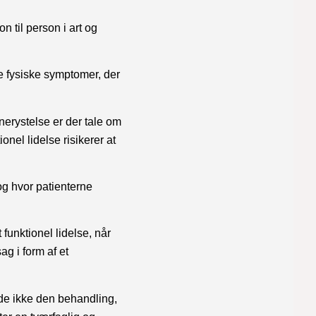
 til person i art og
e fysiske symptomer, der
erystelse er der tale om
nel lidelse risikerer at
og hvor patienterne
unktionel lidelse, når
g i form af et
 de ikke den behandling,