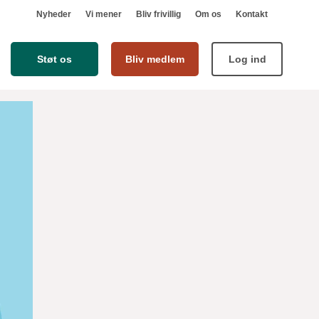
Nyheder
Vi mener
Bliv frivillig
Om os
Kontakt
Støt os
Bliv medlem
Log ind