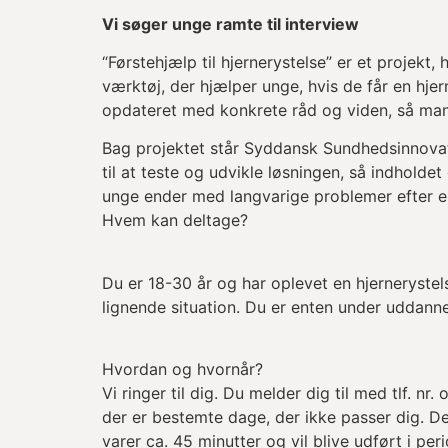
Vi søger unge ramte til interview
“Førstehjælp til hjernerystelse” er et projek
værktøj, der hjælper unge, hvis de får en hjer
opdateret med konkrete råd og viden, så man h
Bag projektet står Syddansk Sundhedsinnovat
til at teste og udvikle løsningen, så indholde
unge ender med langvarige problemer efter en
Hvem kan deltage?
Du er 18-30 år og har oplevet en hjernerystels
lignende situation. Du er enten under uddannel
Hvordan og hvornår?
Vi ringer til dig. Du melder dig til med tlf. n
der er bestemte dage, der ikke passer dig. D
varer ca. 45 minutter og vil blive udført i pe