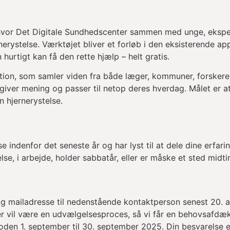
t, hvor Det Digitale Sundhedscenter sammen med unge, ekspe
nerystelse. Værktøjet bliver et forløb i den eksisterende ap
urtigt kan få den rette hjælp – helt gratis.
ion, som samler viden fra både læger, kommuner, forskere
t giver mening og passer til netop deres hverdag. Målet er a
 hjernerystelse.
e indenfor det seneste år og har lyst til at dele dine erfari
se, i arbejde, holder sabbatår, eller er måske et sted midt
r. og mailadresse til nedenstående kontaktperson senest 20. a
er vil være en udvælgelsesproces, så vi får en behovsafdæ
rioden 1. september til 30. september 2025. Din besvarelse e