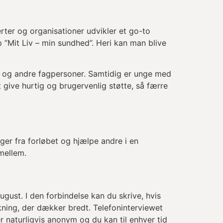
rter og organisationer udvikler et go-to
p ”Mit Liv – min sundhed”. Heri kan man blive
 og andre fagpersoner. Samtidig er unge med
t give hurtig og brugervenlig støtte, så færre
nger fra forløbet og hjælpe andre i en
imellem.
ugust. I den forbindelse kan du skrive, hvis
kning, der dækker bredt. Telefoninterviewet
r naturligvis anonym og du kan til enhver tid